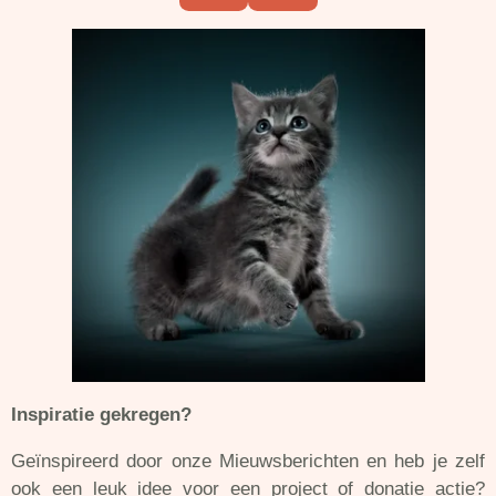
a
n
c
s
e
t
b
a
o
g
o
r
k
a
m
Inspiratie gekregen?
Geïnspireerd door onze Mieuwsberichten en heb je zelf
ook een leuk idee voor een project of donatie actie?