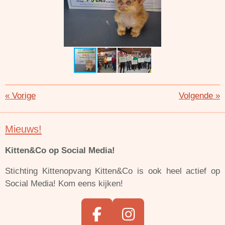
«
Vorige
Volgende
»
Mieuws!
Kitten&Co op Social Media!
Stichting Kittenopvang Kitten&Co is ook heel actief op
Social Media! Kom eens kijken!
F
I