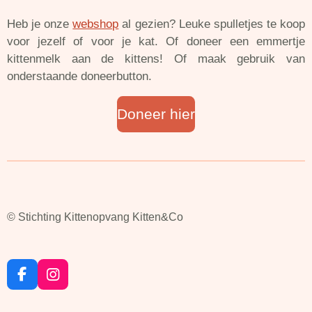
Heb je onze
webshop
al gezien? Leuke spulletjes te koop
voor jezelf of voor je kat. Of doneer een emmertje
kittenmelk aan de kittens! Of maak gebruik van
onderstaande doneerbutton.
Doneer hier
© Stichting Kittenopvang Kitten&Co
F
I
a
n
c
s