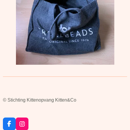
© Stichting Kittenopvang Kitten&Co
F
I