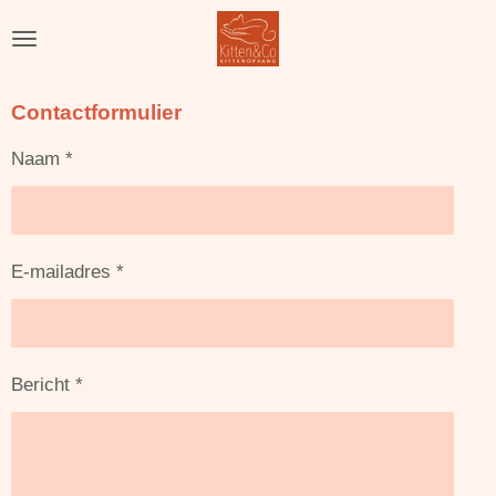
Ga
direct
naar
de
Contactformulier
hoofdinhoud
Naam *
E-mailadres *
Bericht *