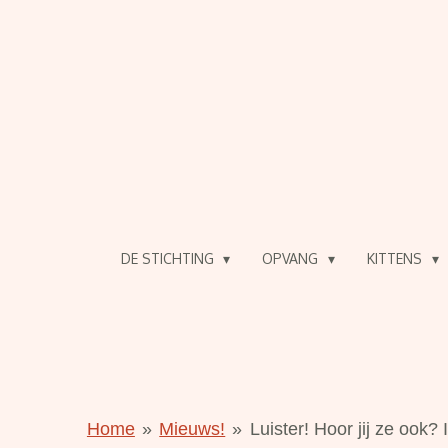
Ga
direct
naar
de
hoofdinhoud
DE STICHTING
OPVANG
KITTENS
Home
»
Mieuws!
»
Luister! Hoor jij ze ook? 