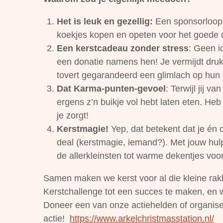
Het is leuk en gezellig:
Een sponsorloop 
koekjes kopen en opeten voor het goede d
Een kerstcadeau zonder stress
: Geen i
een donatie namens hen! Je vermijdt drukt
tovert gegarandeerd een glimlach op hun 
Dat Karma-punten-gevoel
: Terwijl jij va
ergens z’n buikje vol hebt laten eten. Heb
je zorgt!
Kerstmagie!
Yep, dat betekent dat je én 
deal (kerstmagie, iemand?). Met jouw hul
de allerkleinsten tot warme dekentjes voor
Samen maken we kerst voor al die kleine rakk
Kerstchallenge tot een succes te maken, en w
Doneer een van onze actiehelden of organise
actie!
https://www.arkelchristmasstation.nl/