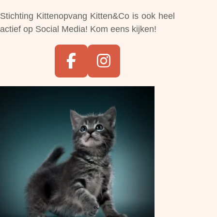
Stichting Kittenopvang Kitten&Co is ook heel
actief op Social Media! Kom eens kijken!
F
I
a
n
c
s
e
t
b
a
o
g
o
r
k
a
m