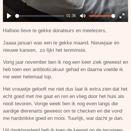
01:36
P
M
E
Hallooo lieve te gekke donateurs en meelezers,
l
u
n
a
t
t
Jaaaa januari was een te gekke maand. Nieuwjaar en
y
e
e
nieuwe kansen, zo lijkt het tenminste.
r
Vorig jaar november ben ik nog een keer ziek geweest en
f
heb toen een antibioticakuur gehad en daarna voelde ik
u
me weer helemaal top.
l
l
Het vrouwtje gelooft me niet dus laat ik extra zien dat het
s
echt goed met me gaat en ren en vlieg door het huis als
nooit tevoren. Vorige week ben ik nog even langs die
c
aardige dierenarts geweest om te checken en die vond
r
me hardstikke goed en mooi. Tuurlijk, wat dacht je dan.
e
e
Uit dankbaarheid heb ik toen de kennel op de terugweg