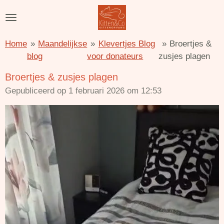
Ga
direct
naar
Home
»
Maandelijkse
»
Klevertjes Blog
»
Broertjes &
de
blog
voor donateurs
zusjes plagen
hoofdinhoud
Broertjes & zusjes plagen
Gepubliceerd op 1 februari 2026 om 12:53