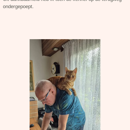
n
ondergepoept.