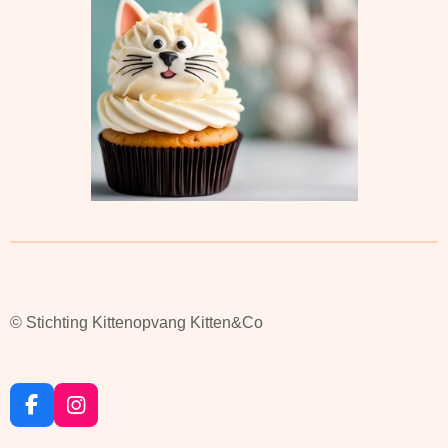
© Stichting Kittenopvang Kitten&Co
F
I
a
n