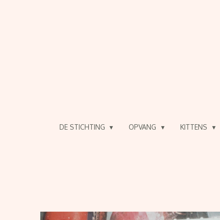
Ga
direct
naar
de
hoofdinhoud
DE STICHTING
OPVANG
KITTENS