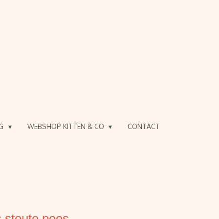
OG
WEBSHOP KITTEN & CO
CONTACT
s stoute poes