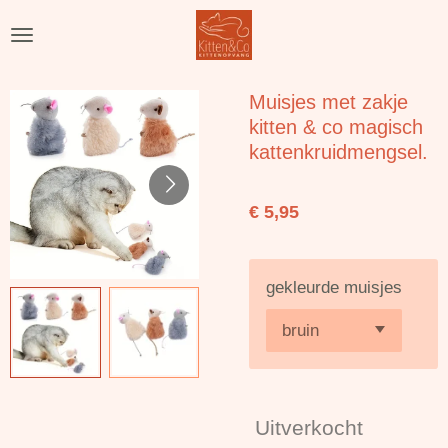
Ga
direct
naar
de
Muisjes met zakje
hoofdinhoud
kitten & co magisch
kattenkruidmengsel.
€ 5,95
gekleurde muisjes
Uitverkocht