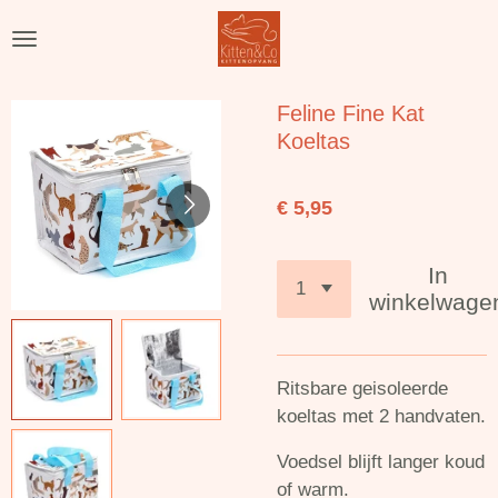
Ga
direct
naar
de
Feline Fine Kat
hoofdinhoud
Koeltas
€ 5,95
In
winkelwage
Ritsbare geisoleerde
koeltas met 2 handvaten.
Voedsel blijft langer koud
of warm.