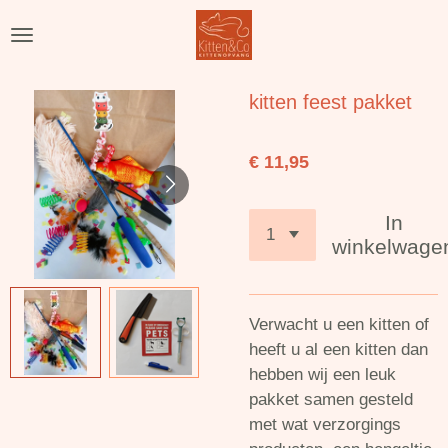
Ga
direct
naar
de
kitten feest pakket
hoofdinhoud
€ 11,95
In
winkelwage
Verwacht u een kitten of
heeft u al een kitten dan
hebben wij een leuk
pakket samen gesteld
met wat verzorgings