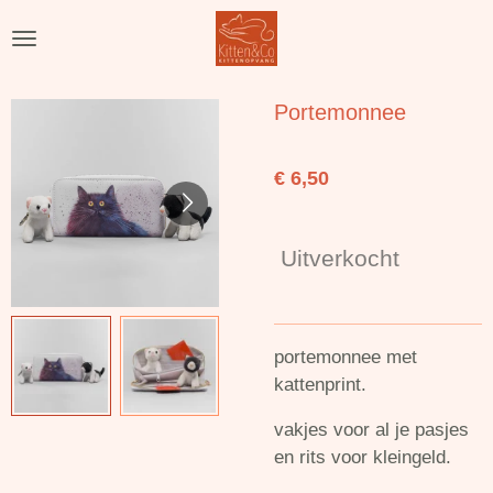
Ga
direct
naar
de
Portemonnee
hoofdinhoud
€ 6,50
Uitverkocht
portemonnee met
kattenprint.
vakjes voor al je pasjes
en rits voor kleingeld.