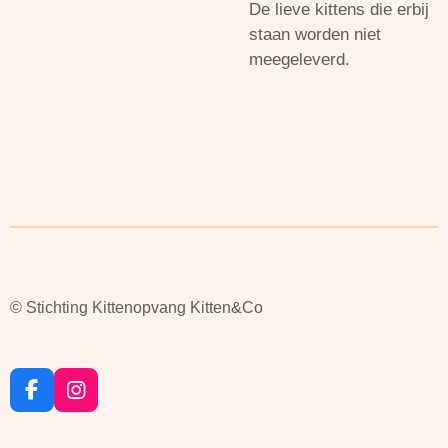
De lieve kittens die erbij
staan worden niet
meegeleverd.
© Stichting Kittenopvang Kitten&Co
F
I
a
n
c
s