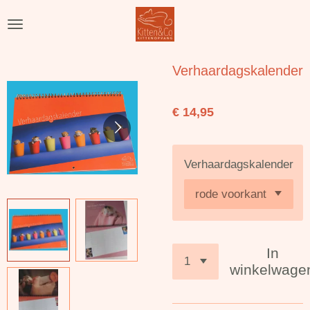
Ga
direct
naar
de
Verhaardagskalender
hoofdinhoud
€ 14,95
Verhaardagskalender
In
winkelwage