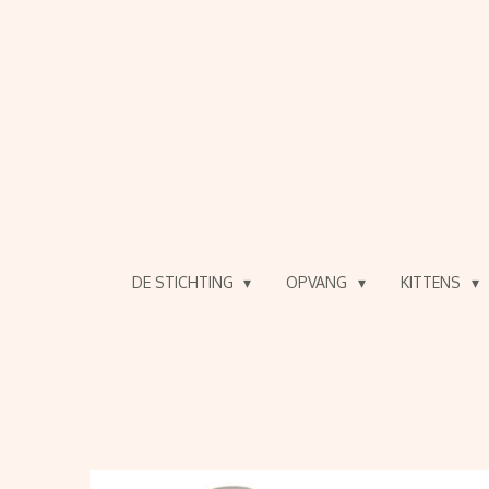
Ga
direct
naar
de
hoofdinhoud
DE STICHTING
OPVANG
KITTENS