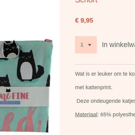
€ 9,95
In winkel
Wat is er leuker om te 
met kattenprint.
Deze ondeugende katjes 
Materiaal
: 65% polyesth