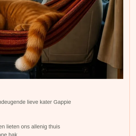
ndeugende lieve kater Gappie
 lieten ons allenig thuis
ne bak.....