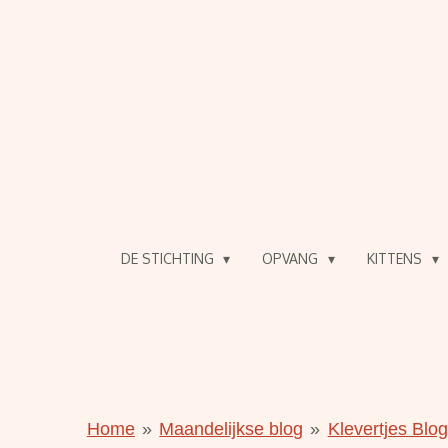
Ga
direct
naar
de
hoofdinhoud
DE STICHTING
OPVANG
KITTENS
Home
»
Maandelijkse blog
»
Klevertjes Blo