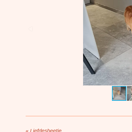
«
Liefdesbeetje