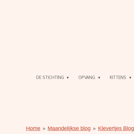
Ga
direct
naar
de
hoofdinhoud
DE STICHTING
OPVANG
KITTENS
Home
»
Maandelijkse blog
»
Klevertjes Blo