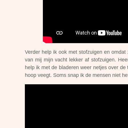
Verder help ik ook met stofzuigen en omdat 
van mij mijn vacht lekker af stofzuigen. Heer
help ik met de bladeren weer netjes over de t
hoop veegt. Soms snap ik de mensen niet he