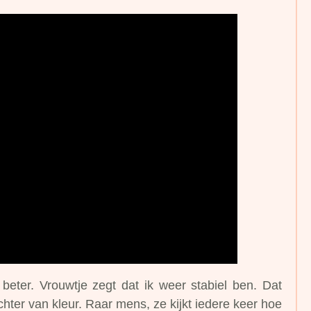
eter. Vrouwtje zegt dat ik weer stabiel ben. Dat
hter van kleur. Raar mens, ze kijkt iedere keer hoe