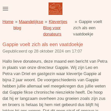
Ga
direct
naar
Home
»
Maandelijkse
»
Klevertjes
»
Gappie voelt
de
blog
Blog voor
zich als een
hoofdinhoud
donateurs
vaatdoekje
Gappie voelt zich als een vaatdoekje
Gepubliceerd op 28 oktober 2024 om 17:07
Hallo lieve donateurs, deze maand een bericht van Petra
in plaats van onze directeur Gappie. Wij zijn Leo en
Petra van Driel en gastgezin waar klevertje Gappie al
bijna 2 jaar woont. De voorgeschiedenis van Gappie
hebben jullie allemaal wel meegekregen dus jullie weten
dat Gappie fikse chronische niesziekte heeft. De hoop
dat hij er langzaam overheen zou groeien zoals zijn zus
en broers is helaas bij hem niet gebeurd dus blijft hij
lekker bij ons wonen. Dat dit geen straf of opgave is