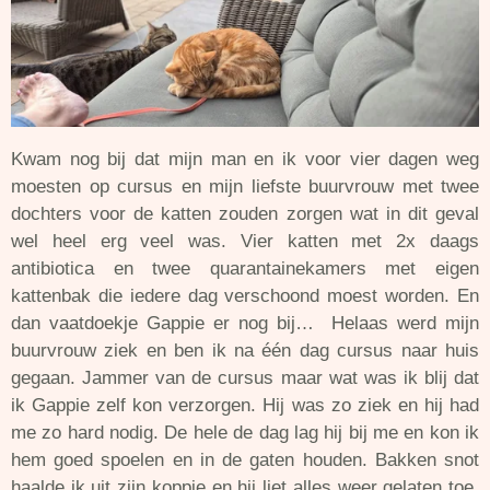
Kwam nog bij dat mijn man en ik voor vier dagen weg
moesten op cursus en mijn liefste buurvrouw met twee
dochters voor de katten zouden zorgen wat in dit geval
wel heel erg veel was. Vier katten met 2x daags
antibiotica en twee quarantainekamers met eigen
kattenbak die iedere dag verschoond moest worden. En
dan vaatdoekje Gappie er nog bij… Helaas werd mijn
buurvrouw ziek en ben ik na één dag cursus naar huis
gegaan. Jammer van de cursus maar wat was ik blij dat
ik Gappie zelf kon verzorgen. Hij was zo ziek en hij had
me zo hard nodig. De hele de dag lag hij bij me en kon ik
hem goed spoelen en in de gaten houden. Bakken snot
haalde ik uit zijn koppie en hij liet alles weer gelaten toe.