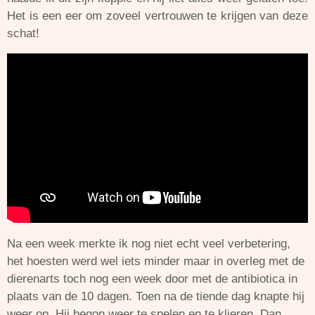
Het is een eer om zoveel vertrouwen te krijgen van deze
schat!
Na een week merkte ik nog niet echt veel verbetering,
het hoesten werd wel iets minder maar in overleg met de
dierenarts toch nog een week door met de antibiotica in
plaats van de 10 dagen. Toen na de tiende dag knapte hij
weer op. Hij begon weer te spelen en te klieren. Dan