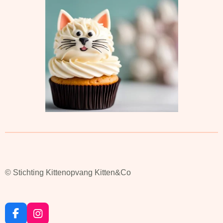
© Stichting Kittenopvang Kitten&Co
F
I