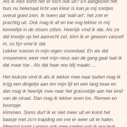
Als ik nies komt het er toch ook uit? En aangezien het
huis nu helemaal licht van kleur is kan je mij snotjes
overal goed zien. Ik noem dat 'wall-art', het ziet er
prachtig uit. Ook mag ik af en toe nog lekker in mij
kenneltje in de stoom zitten. Heerlijk vind ik dat. Als ze
dat kooitje op het aanrecht zet, klim ik er gewoon vanzelf
in, zo fijn vind ik dat.
Lekker soezen in mijn eigen stoombad. En als dat
vrouwmens weer met mijn neus aan de gang gaat laat ik
dat maar toe . Als dat haar nou blij maakt….
Het leukste vind ik als ik lekker mee naar buiten mag Ik
krijg een dingetje aan om mijn lijf en een lang touw en
dan mag ik heerlijk mee naar het grasveldje aan het eind
van de straat. Dan mag ik lekker even los. Rennen en
boompje
klimmen. Soms durf ik er niet meer uit en komt het
baasje met zo’n trapding om me er weer uit te halen.
Meestal komt Lennon ook mee spelen wat ik erg leuk