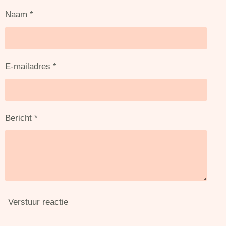
n
e
n
Naam *
E-mailadres *
Bericht *
Verstuur reactie