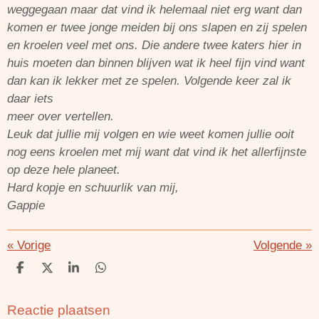
weggegaan maar dat vind ik helemaal niet erg want dan
komen er twee jonge meiden bij ons slapen en zij spelen
en kroelen veel met ons. Die andere twee katers hier in
huis moeten dan binnen blijven wat ik heel fijn vind want
dan kan ik lekker met ze spelen. Volgende keer zal ik
daar iets
meer over vertellen.
Leuk dat jullie mij volgen en wie weet komen jullie ooit
nog eens kroelen met mij want dat vind ik het allerfijnste
op deze hele planeet.
Hard kopje en schuurlik van mij,
Gappie
«
Vorige
Volgende
»
D
D
S
D
e
e
h
e
l
e
a
l
Reactie plaatsen
e
l
r
e