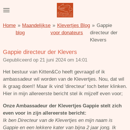
Ga
direct
naar
Home
»
Maandelijkse
»
Klevertjes Blog
»
Gappie
de
blog
voor donateurs
directeur der
hoofdinhoud
Klevers
Gappie directeur der Klevers
Gepubliceerd op 21 juni 2024 om 14:01
Het bestuur van Kitten&Co heeft gevraagd of ik
ambassadeur wil worden van de Klevertjes. Nou, dat wil
ik graag doen!! Maar ik vind 'directeur' toch beter klinken.
Hier in mijn allereerste bericht stel ik mijzelf even voor;
Onze Ambassadeur der Klevertjes Gappie stelt zich
even voor in zijn allereerste bericht:
Ik ben Directeur van de Klevertjes en mijn naam is
Gappie en een lekkere kater van bijna 2 jaar jong. Ik