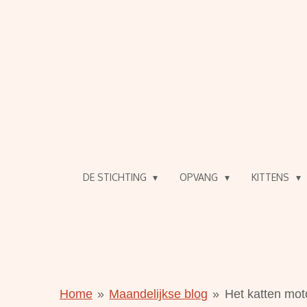
Ga
direct
naar
de
hoofdinhoud
DE STICHTING
OPVANG
KITTENS
Home
»
Maandelijkse blog
»
Het katten moto