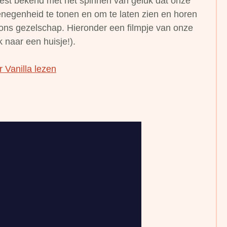
eest bekend met het spinnen van geluk dat onze
negenheid te tonen en om te laten zien en horen
 ons gezelschap. Hieronder een filmpje van onze
k naar een huisje!).
 Vanilla lezen