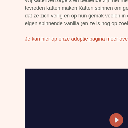
Wij kattenverzorgers en bediende zijn het m
tevreden katten maken Katten spinnen om ge
dat ze zich veilig en op hun gemak voelen in
eigen spinnende Vanilla (en ze is nog op zoe
Je kan hier op onze adoptie pagina meer over
P