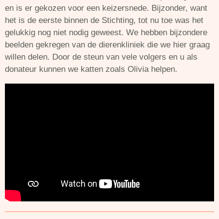
en is er gekozen voor een keizersnede. Bijzonder, want
het is de eerste binnen de Stichting, tot nu toe was het
gelukkig nog niet nodig geweest. We hebben bijzondere
beelden gekregen van de dierenkliniek die we hier graag
willen delen. Door de steun van vele volgers en u als
donateur kunnen we katten zoals Olivia helpen.