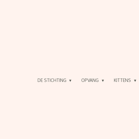
Ga
direct
naar
de
hoofdinhoud
DE STICHTING
OPVANG
KITTENS